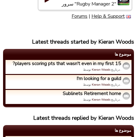
"Rugby Manager 2" سرور
Forums
|
Help & Support
Latest threads started by Kieran Woods
موضوع ها
players scoring pts that wasn't even in my first 15?
. درتاریخ
Kieran Woods
توسط
I'm looking for a guild
. درتاریخ
Kieran Woods
توسط
Sublinets Retirement home
. درتاریخ
Kieran Woods
توسط
Latest threads replied by Kieran Woods
موضوع ها