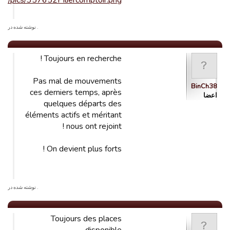
.net/pics/357652Piliercomptoir.png
. نوشته شده در
Toujours en recherche !
Pas mal de mouvements
BinCh38
ces derniers temps, après
اعضا
quelques départs des
éléments actifs et méritant
nous ont rejoint !
On devient plus forts !
. نوشته شده در
Toujours des places