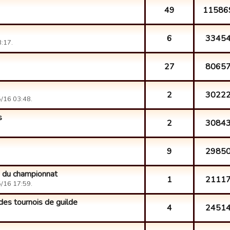
49
11586
6
3345
3:17.
27
8065
2
3022
5/16 03:48.
s
2
3084
9
2985
s du championnat
1
2111
5/16 17:59.
des tournois de guilde
4
2451