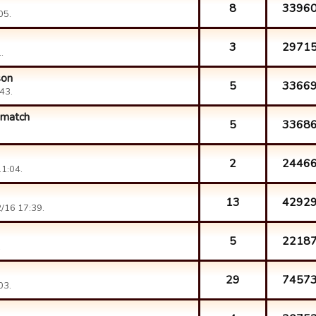
8
3396
05.
3
2971
.
son
5
3366
43.
 match
5
3368
2
2446
11:04.
13
4292
2/16 17:39.
5
2218
.
29
7457
03.