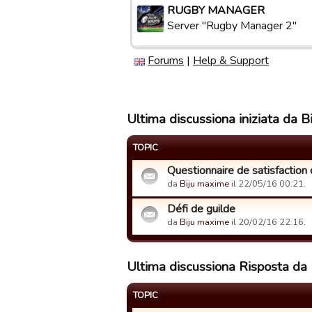
RUGBY MANAGER
Server "Rugby Manager 2"
Forums
|
Help & Support
Ultima discussiona iniziata da 
TOPIC
Questionnaire de satisfaction 
da
Biju maxime
il 22/05/16 00:21.
Défi de guilde
da
Biju maxime
il 20/02/16 22:16.
Ultima discussiona Risposta da
TOPIC