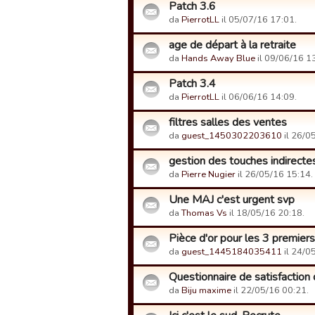
Patch 3.6
da
PierrotLL
il 05/07/16 17:01.
age de départ à la retraite
da
Hands Away Blue
il 09/06/16 1
Patch 3.4
da
PierrotLL
il 06/06/16 14:09.
filtres salles des ventes
da
guest_1450302203610
il 26/0
gestion des touches indirecte
da
Pierre Nugier
il 26/05/16 15:14.
Une MAJ c'est urgent svp
da
Thomas Vs
il 18/05/16 20:18.
Pièce d'or pour les 3 premier
da
guest_1445184035411
il 24/0
Questionnaire de satisfaction 
da
Biju maxime
il 22/05/16 00:21.