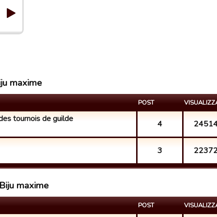
Biju maxime
POST
VISUALIZZ
des tournois de guilde
4
2451
3
2237
 Biju maxime
POST
VISUALIZZ