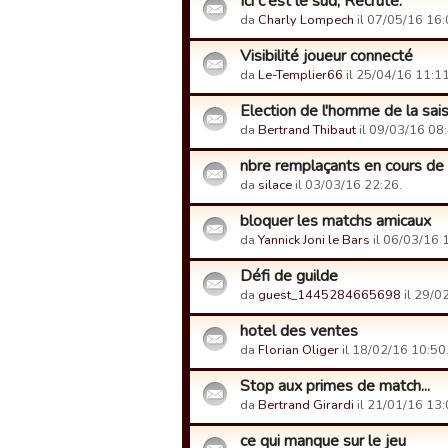
Ici c'est le sud, Recrute.
da
Charly Lompech
il 07/05/16 16:
Visibilité joueur connecté
da
Le-Templier66
il 25/04/16 11:11
Election de l'homme de la sai
da
Bertrand Thibaut
il 09/03/16 08:
nbre remplaçants en cours de
da
silace
il 03/03/16 22:26.
bloquer les matchs amicaux
da
Yannick Joni le Bars
il 06/03/16 
Défi de guilde
da
guest_1445284665698
il 29/0
hotel des ventes
da
Florian Oliger
il 18/02/16 10:50
Stop aux primes de match...
da
Bertrand Girardi
il 21/01/16 13:
ce qui manque sur le jeu