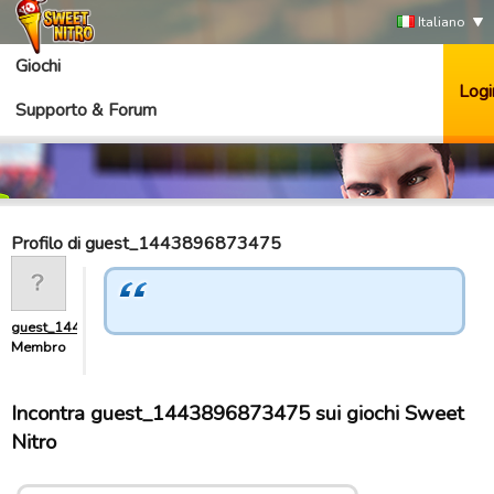
Italiano
Giochi
Logi
Supporto & Forum
Profilo di guest_1443896873475
guest_1443896873475
Membro
Incontra guest_1443896873475 sui giochi Sweet
Nitro