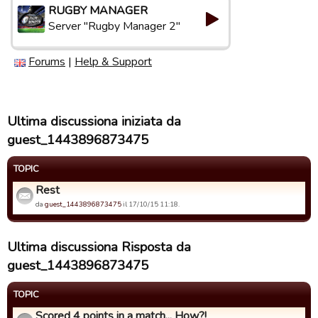
RUGBY MANAGER
Server "Rugby Manager 2"
Forums
|
Help & Support
Ultima discussiona iniziata da
guest_1443896873475
TOPIC
Rest
da
guest_1443896873475
il 17/10/15 11:18.
Ultima discussiona Risposta da
guest_1443896873475
TOPIC
Scored 4 points in a match... How?!