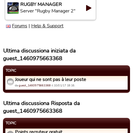
RUGBY MANAGER
Server "Rugby Manager 2"
Forums
|
Help & Support
Ultima discussiona iniziata da
guest_1460975663368
TOPIC
Joueur qui ne sont pas à leur poste
da
guest_1460975663368
il 10/01/17 18:16.
Ultima discussiona Risposta da
guest_1460975663368
TOPIC
Points recruteur gratuit