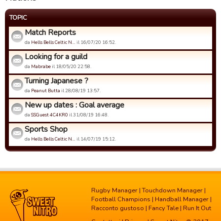
TOPIC
Match Reports
da
Hells Bells Celtic N…
il 16/07/20 16:52.
Looking for a guild
da
Mabrabe
il 18/05/20 22:58.
Turning Japanese ?
da
Peanut Butta
il 28/08/19 13:57.
New up dates : Goal average
da
SSGuest 4C4KR0
il 31/08/19 16:48.
Sports Shop
da
Hells Bells Celtic N…
il 14/07/19 15:12.
Rugby Manager
|
Touchdown Manager
|
Football Champions
|
Handball Manager
|
Racconto gustoso
|
Fancy Tale
|
Run It Out