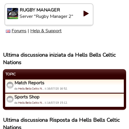
RUGBY MANAGER
Server "Rugby Manager 2"
Forums
|
Help & Support
Ultima discussiona iniziata da Hells Bells Celtic
Nations
TOPIC
Match Reports
da
Hells Bells Celtic N…
il 16/07/20 16:52.
Sports Shop
da
Hells Bells Celtic N…
il 14/07/19 15:12.
Ultima discussiona Risposta da Hells Bells Celtic
Nations