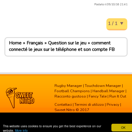
Postato il 09/10/16 21:41
1 / 1
Home
Français
Question sur le jeu
comment
connecté le jeux sur le téléphone et son compte FB
Rugby Manager
|
Touchdown Manager
|
Football Champions
|
Handball Manager
|
Racconto gustoso
|
Fancy Tale
|
Run It Out
Contattaci
|
Termini di utilizzo
|
Privacy
|
Sweet Nitro © 2017
This website uses cookies to ensure you get the best experience on our
OK
website.
More info