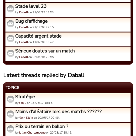
Stade level 23
by
Daball
on 21/02/17 11:56.
Bug d'affichage
by
Daball
on 21/12/16 22:15.
Capacité argent stade
by
Daball
on 11/07/16 09:42.
Sérieux doutes sur un match
by
Daball
on 22/06/16 20:55.
Latest threads replied by Daball
TOPICS
Stratégie
by
asbju
on 16/05/17 18:45.
Moins d'aléatoire lors des matchs ??????
by
Yann Klein
on 10/05/17 00:46.
Prix du terrain en ballon ?
by
Lilian Charlemagne
on 20/03/17 18:42.