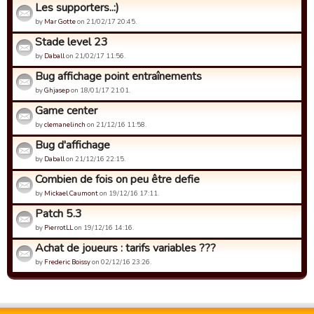
Les supporters..:)
by
Mar Gotte
on 21/02/17 20:45.
Stade level 23
by
Daball
on 21/02/17 11:56.
Bug affichage point entraînements
by
Ghjasep
on 18/01/17 21:01.
Game center
by
clemanelinch
on 21/12/16 11:58.
Bug d'affichage
by
Daball
on 21/12/16 22:15.
Combien de fois on peu être defie
by
Mickael Caumont
on 19/12/16 17:11.
Patch 5.3
by
PierrotLL
on 19/12/16 14:16.
Achat de joueurs : tarifs variables ???
by
Frederic Boissy
on 02/12/16 23:26.