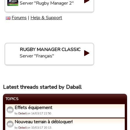
Server "Rugby Manager 2"
Forums
|
Help & Support
RUGBY MANAGER CLASSIC
Server "Français"
Latest threads started by Daball
TOPICS
Effets équipement
by
Daball
on 14/03/17 22:50.
Nouveau terrain à débloquer!
by
Daball
on 10/03/17 20:13.