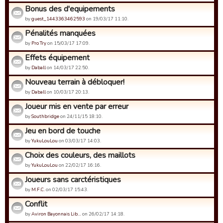
Bonus des d'equipements
by
guest_1443363462593
on 19/03/17 11:10.
Pénalités manquées
by
Pro Try
on 15/03/17 17:09.
Effets équipement
by
Daball
on 14/03/17 22:50.
Nouveau terrain à débloquer!
by
Daball
on 10/03/17 20:13.
Joueur mis en vente par erreur
by
Southbridge
on 24/11/15 18:10.
Jeu en bord de touche
by
YukuLouLou
on 03/03/17 14:03.
Choix des couleurs, des maillots
by
YukuLouLou
on 22/02/17 16:16.
Joueurs sans carctéristiques
by
M.F.C.
on 02/03/17 15:43.
Conflit
by
Aviron Bayonnais Lib…
on 26/02/17 14:18.