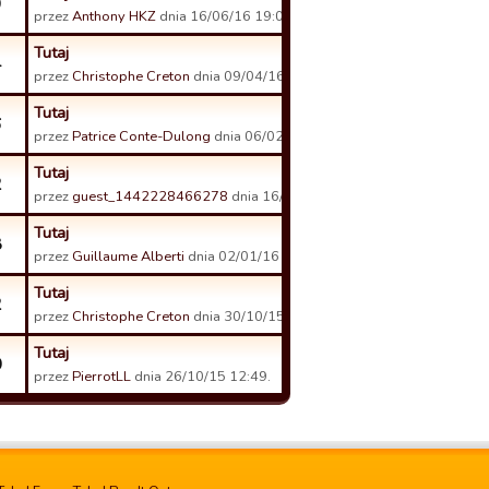
9
przez
Anthony HKZ
dnia 16/06/16 19:08.
Tutaj
4
przez
Christophe Creton
dnia 09/04/16 11:17.
Tutaj
6
przez
Patrice Conte-Dulong
dnia 06/02/16 10:55.
Tutaj
2
przez
guest_1442228466278
dnia 16/01/16 11:55.
Tutaj
8
przez
Guillaume Alberti
dnia 02/01/16 14:15.
Tutaj
2
przez
Christophe Creton
dnia 30/10/15 16:21.
Tutaj
0
przez
PierrotLL
dnia 26/10/15 12:49.