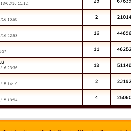
23
6783
 13/02/16 11:12.
2
2101
/16 10:55.
16
4469
/16 22:53.
11
4625
:02.
ul)
19
5114
/16 23:36.
2
2319
/15 14:19.
4
2506
/15 18:54.