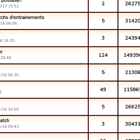
l possible?
2
2627
/17 15:51.
tchs d'entrainements
5
3142
16 06:08.
3
2439
6 18:25.
er
124
14939
 20:49.
5
2130
/16 06:35.
49
11586
1.
5
2662
/16 20:59.
atch
3
3043
/16 09:43.