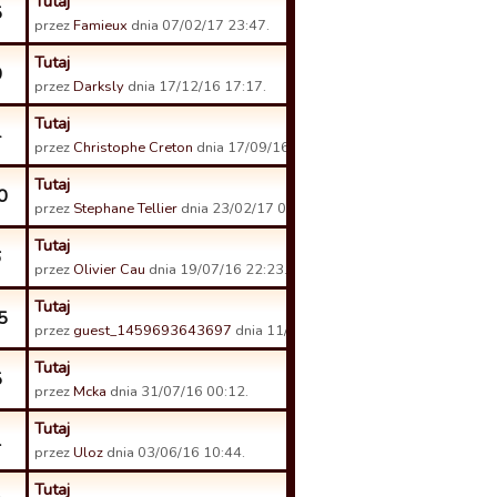
Tutaj
5
przez
Famieux
dnia 07/02/17 23:47.
Tutaj
0
przez
Darksly
dnia 17/12/16 17:17.
Tutaj
4
przez
Christophe Creton
dnia 17/09/16 22:22.
Tutaj
0
przez
Stephane Tellier
dnia 23/02/17 04:46.
Tutaj
6
przez
Olivier Cau
dnia 19/07/16 22:23.
Tutaj
5
przez
guest_1459693643697
dnia 11/09/16 20:48.
Tutaj
5
przez
Mcka
dnia 31/07/16 00:12.
Tutaj
1
przez
Uloz
dnia 03/06/16 10:44.
Tutaj