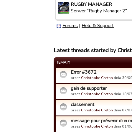
RUGBY MANAGER
Serwer "Rugby Manager 2"
Forums
|
Help & Support
Latest threads started by Chris
TEMATY
Error #3672
przez
Christophe Creton
dnia 30/09
gain de supporter
przez
Christophe Creton
dnia 18/07
classement
przez
Christophe Creton
dnia 07/07
message pour prévenir d'un m
przez
Christophe Creton
dnia 01/06