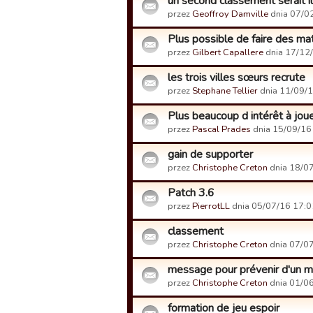
un second classement serait i
przez
Geoffroy Damville
dnia 07/02
Plus possible de faire des ma
przez
Gilbert Capallere
dnia 17/12/
les trois villes sœurs recrute
przez
Stephane Tellier
dnia 11/09/1
Plus beaucoup d intérêt à jou
przez
Pascal Prades
dnia 15/09/16
gain de supporter
przez
Christophe Creton
dnia 18/07
Patch 3.6
przez
PierrotLL
dnia 05/07/16 17:0
classement
przez
Christophe Creton
dnia 07/07
message pour prévenir d'un m
przez
Christophe Creton
dnia 01/06
formation de jeu espoir