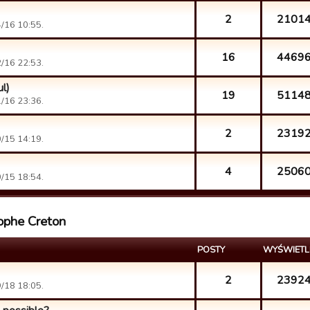
2
2101
/16 10:55.
16
4469
/16 22:53.
ul)
19
5114
/16 23:36.
2
2319
/15 14:19.
4
2506
/15 18:54.
tophe Creton
POSTY
WYŚWIETL
2
2392
/18 18:05.