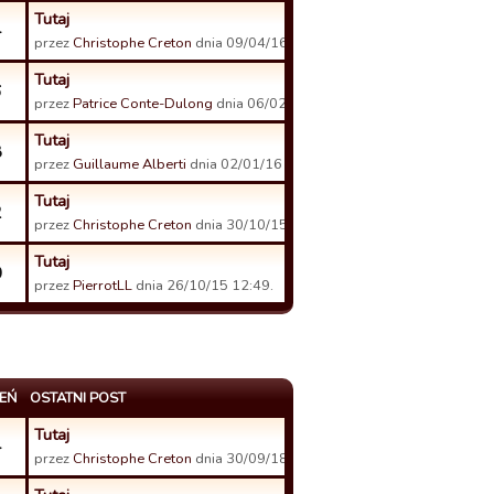
Tutaj
4
przez
Christophe Creton
dnia 09/04/16 11:17.
Tutaj
6
przez
Patrice Conte-Dulong
dnia 06/02/16 10:55.
Tutaj
8
przez
Guillaume Alberti
dnia 02/01/16 14:15.
Tutaj
2
przez
Christophe Creton
dnia 30/10/15 16:21.
Tutaj
0
przez
PierrotLL
dnia 26/10/15 12:49.
EŃ
OSTATNI POST
Tutaj
4
przez
Christophe Creton
dnia 30/09/18 19:32.