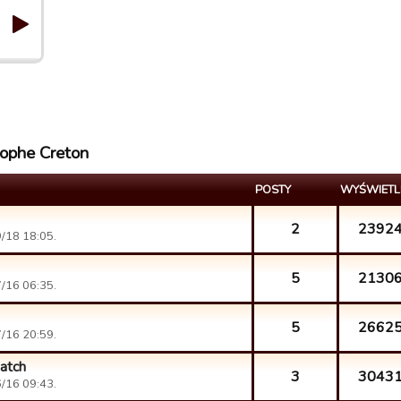
tophe Creton
POSTY
WYŚWIETL
2
2392
/18 18:05.
5
2130
/16 06:35.
5
2662
/16 20:59.
atch
3
3043
/16 09:43.