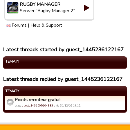
RUGBY MANAGER
Serwer "Rugby Manager 2"
Forums
|
Help & Support
Latest threads started by guest_1445236122167
TEMATY
Latest threads replied by guest_1445236122167
TEMATY
Points recruteur gratuit
przez
guest_1461505104933
dnia 31/12/16 14:16.