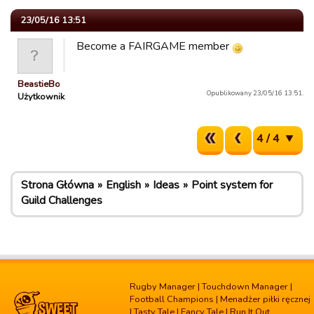
23/05/16 13:51
Become a FAIRGAME member
BeastieBoys
Opublikowany 23/05/16 13:51.
Użytkownik
4 / 4
Strona Główna
English
Ideas
Point system for
Guild Challenges
Rugby Manager
|
Touchdown Manager
|
Football Champions
|
Menadżer piłki ręcznej
|
Tasty Tale
|
Fancy Tale
|
Run It Out