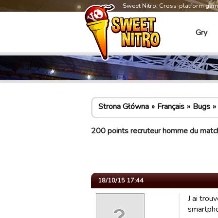
Sweet Nitro: Cross-platform ga
Gry
Strona Główna
Français
Bugs
200 points recruteur homme du match
18/10/15 17:44
J ai trou
smartpho