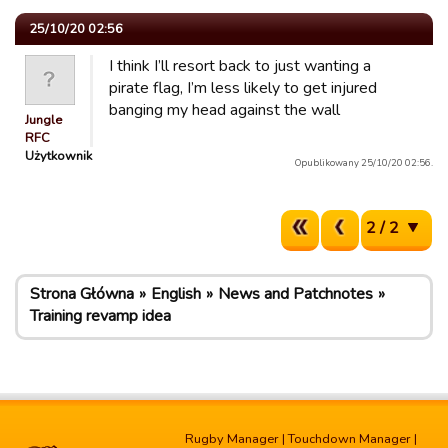
25/10/20 02:56
I think I’ll resort back to just wanting a
pirate flag, I’m less likely to get injured
banging my head against the wall
Jungle
RFC
Użytkownik
Opublikowany 25/10/20 02:56.
2 / 2
Strona Główna
English
News and Patchnotes
Training revamp idea
Rugby Manager
|
Touchdown Manager
|