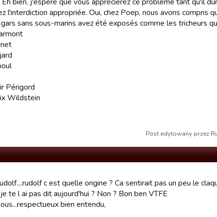
. Eh bien, j'espère que vous apprécierez ce problème tant qu'il du
z l'interdiction appropriée. Oui, chez Poep, nous avons compris que
 gars sans sous-marins avez été exposés comme les tricheurs qu
armont
inet
jard
boul
r Périgord
nix Wildstein
Post edytowany przez Ru
udolf....rudolf c est quelle origine ? Ca sentirait pas un peu le c
 je te l ai pas dit aujourd'hui ? Non ? Bon ben VTFE
sous...respectueux bien entendu,