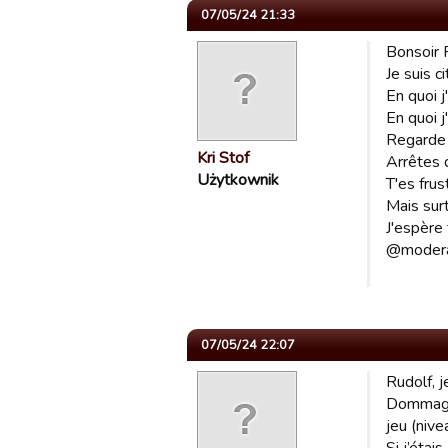
07/05/24 21:33
Bonsoir 
Je suis c
En quoi j'
En quoi j'
Regarde 
Kri Stof
Arrêtes d
Użytkownik
T'es frus
Mais surt
J'espère 
@moderate
07/05/24 22:07
Rudolf, j
Dommage 
jeu (nive