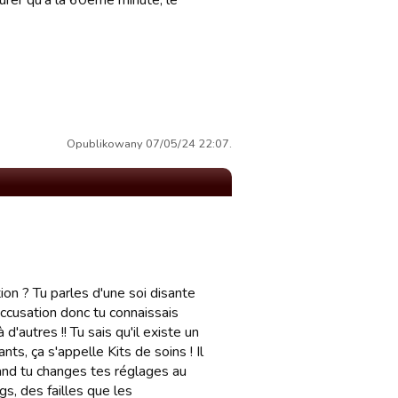
urer qu’à la 60eme minute, le
Opublikowany 07/05/24 22:07.
ion ? Tu parles d'une soi disante
 accusation donc tu connaissais
à d'autres !! Tu sais qu'il existe un
s, ça s'appelle Kits de soins ! Il
and tu changes tes réglages au
gs, des failles que les