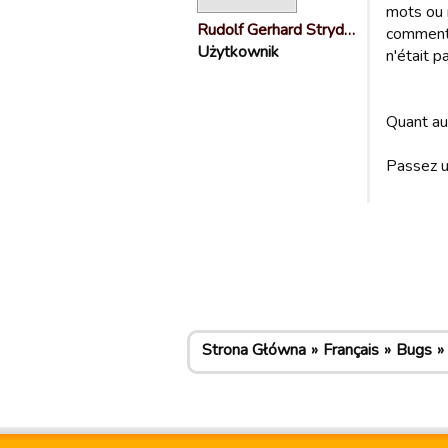
mots ou 
Rudolf Gerhard Stryd…
commentai
Użytkownik
n'était p
Quant au
Passez u
Strona Główna
Français
Bugs