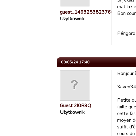
Si j’éta
match se
guest_1463253823766
Bon coura
Użytkownik
Périgord
08/05/24 17:48
Bonjour 
Xaven34
Petite qu
Guest 2I0R9Q
faille qu
Użytkownik
cette fai
moyen de
suffit d
cours du 