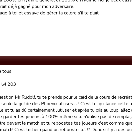
is à 100% en rythme général et 100% en rythme ind, je peux t’ass
rait déjà gagné pour mon adversaire.
ge à toi et essaye de gérer ta colère s’il te plaît.
à tous,
 lvl 203
estion Mr Rudolf, tu te prends pour le caïd de la cours de récréat
e seule la guilde des Phoenix utiliserait ! C'est toi qui lance cette
lle et tu as dû certainement l'utiliser et après tu cris au loup, allez 
 garder tes joueurs à 100% même si tu n'utilise pas de remplaçant
'être devant le match et tu reboostes tes joueurs c'est comme qu
match! C'est tricher quand on rebooste, lol !? Donc si il y a des bu