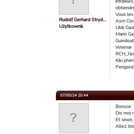
infidèles
obtiendre
Vous les
Rudolf Gerhard Stryd…
Asm Cle
Użytkownik
Ubb Gaz
Marin Ga
Guindou
Weimar
RCH_Noi
Kiki phé
Perigord
07/05/24 20:44
Bonsoir
Dis moi r
Et sinon,
Allez, bi