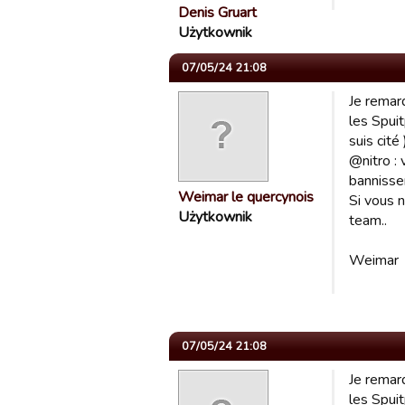
Denis Gruart
Użytkownik
07/05/24 21:08
Je remar
les Spuit
suis cité
@nitro : 
bannisse
Weimar le quercynois
Si vous 
Użytkownik
team..
Weimar
07/05/24 21:08
Je remar
les Spuit