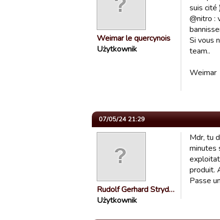
suis cité
@nitro : 
bannisse
Weimar le quercynois
Si vous 
Użytkownik
team..
Weimar
07/05/24 21:29
Mdr, tu 
minutes 
exploitat
produit. 
Passe un
Rudolf Gerhard Stryd…
Użytkownik