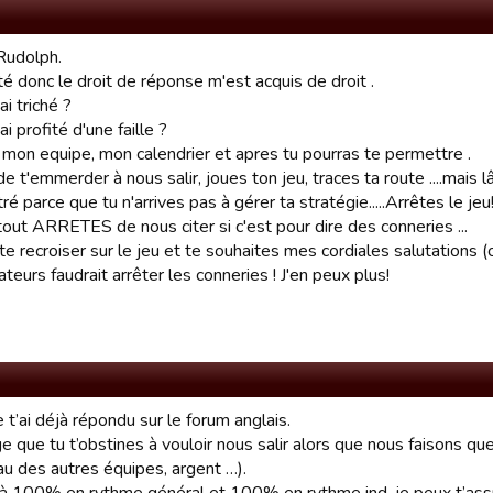
Rudolph.
ité donc le droit de réponse m'est acquis de droit .
ai triché ?
ai profité d'une faille ?
mon equipe, mon calendrier et apres tu pourras te permettre .
e t'emmerder à nous salir, joues ton jeu, traces ta route ....mais 
tré parce que tu n'arrives pas à gérer ta stratégie.....Arrêtes le jeu
out ARRETES de nous citer si c'est pour dire des conneries ...
te recroiser sur le jeu et te souhaites mes cordiales salutations (
urs faudrait arrêter les conneries ! J'en peux plus!
e t’ai déjà répondu sur le forum anglais.
que tu t’obstines à vouloir nous salir alors que nous faisons q
au des autres équipes, argent …).