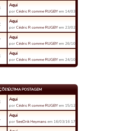
Aqui
3
por
Cédric R comme RUGBY
em 14/03/16 12:25
Aqui
2
por
Cédric R comme RUGBY
em 23/02/16 13:35
Aqui
7
por
Cédric R comme RUGBY
em 26/10/15 08:05
Aqui
6
por
Cédric R comme RUGBY
em 24/10/15 00:07
AÇÕES
ÚLTIMA POSTAGEM
Aqui
6
por
Cédric R comme RUGBY
em 15/12/20 13:16
Aqui
1
por
SeeDrik Heymans
em 16/03/16 17:00