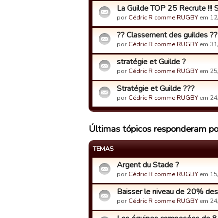
La Guilde TOP 25 Recrute !!! 
por
Cédric R comme RUGBY
em 12
?? Classement des guildes ??
por
Cédric R comme RUGBY
em 31
stratégie et Guilde ?
por
Cédric R comme RUGBY
em 25
Stratégie et Guilde ???
por
Cédric R comme RUGBY
em 24
Últimas tópicos responderam 
TEMAS
Argent du Stade ?
por
Cédric R comme RUGBY
em 15
Baisser le niveau de 20% des 
por
Cédric R comme RUGBY
em 24