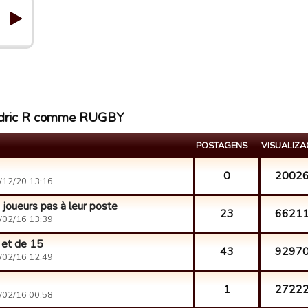
 Cédric R comme RUGBY
POSTAGENS
VISUALIZ
0
2002
/12/20 13:16
joueurs pas à leur poste
23
6621
/02/16 13:39
 et de 15
43
9297
/02/16 12:49
1
2722
/02/16 00:58