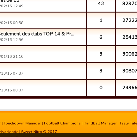
 et de 15
43
9297
/02/16 12:49
1
2722
/02/16 00:58
Seulement des clubs TOP 14 & Pr...
6
2541
/02/16 12:56
3
3006
/01/16 21:10
3
3080
/10/15 07:37
0
2496
/10/15 00:07
r
|
Touchdown Manager
|
Football Champions
|
Handball Manager
|
Tasty Tal
rivacidade
| Sweet Nitro © 2017