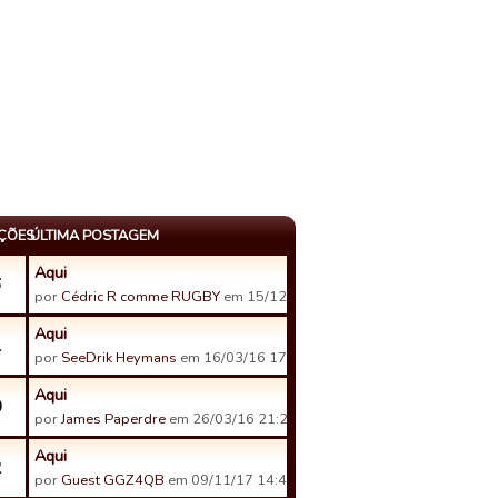
AÇÕES
ÚLTIMA POSTAGEM
Aqui
6
por
Cédric R comme RUGBY
em 15/12/20 13:16
Aqui
1
por
SeeDrik Heymans
em 16/03/16 17:00
Aqui
0
por
James Paperdre
em 26/03/16 21:23
Aqui
2
por
Guest GGZ4QB
em 09/11/17 14:48