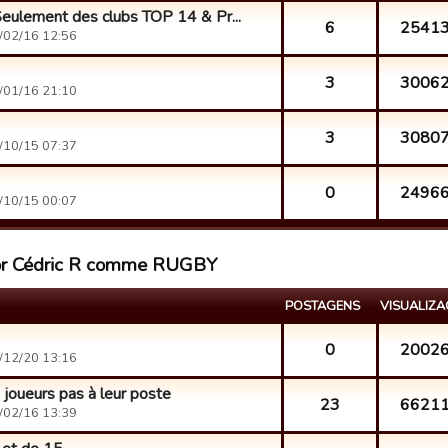
Seulement des clubs TOP 14 & Pr...
6
2541
/02/16 12:56
3
3006
/01/16 21:10
3
3080
/10/15 07:37
0
2496
/10/15 00:07
por Cédric R comme RUGBY
POSTAGENS
VISUALIZ
0
2002
/12/20 13:16
joueurs pas à leur poste
23
6621
/02/16 13:39