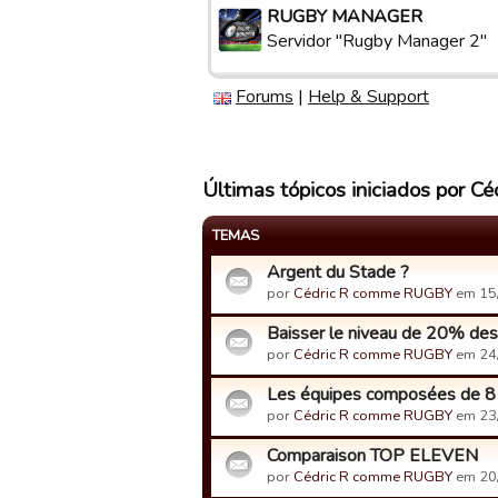
RUGBY MANAGER
Servidor "Rugby Manager 2"
Forums
|
Help & Support
Últimas tópicos iniciados por
TEMAS
Argent du Stade ?
por
Cédric R comme RUGBY
em 15
Baisser le niveau de 20% des 
por
Cédric R comme RUGBY
em 24
Les équipes composées de 8
por
Cédric R comme RUGBY
em 23
Comparaison TOP ELEVEN
por
Cédric R comme RUGBY
em 20