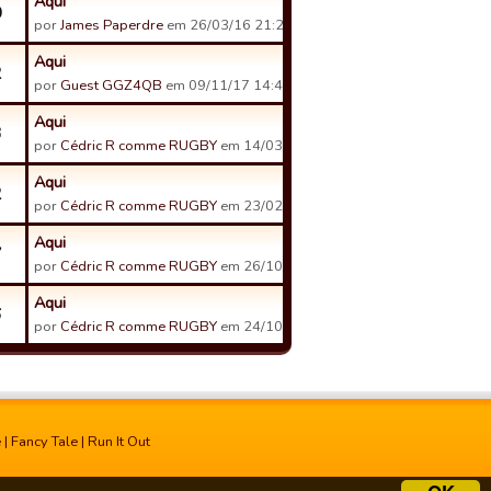
Aqui
0
por
James Paperdre
em 26/03/16 21:23
Aqui
2
por
Guest GGZ4QB
em 09/11/17 14:48
Aqui
3
por
Cédric R comme RUGBY
em 14/03/16 12:25
Aqui
2
por
Cédric R comme RUGBY
em 23/02/16 13:35
Aqui
7
por
Cédric R comme RUGBY
em 26/10/15 08:05
Aqui
6
por
Cédric R comme RUGBY
em 24/10/15 00:07
e
|
Fancy Tale
|
Run It Out