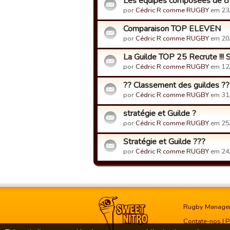
Les équipes composées de 8
por
Cédric R comme RUGBY
em 23
Comparaison TOP ELEVEN
por
Cédric R comme RUGBY
em 20
La Guilde TOP 25 Recrute !!! 
por
Cédric R comme RUGBY
em 12
?? Classement des guildes ??
por
Cédric R comme RUGBY
em 31
stratégie et Guilde ?
por
Cédric R comme RUGBY
em 25
Stratégie et Guilde ???
por
Cédric R comme RUGBY
em 24
Rugby Manage
Contate-nos
|
P