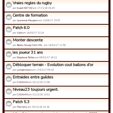
Vraies regles du rugby
por
Guest D071EJ
em 17/11/16 20:45
Centre de formation
por
Lawrence Maupain
em 12/06/17 15:57
Patch 6.0
por
Uloz
em 14/03/17 23:24
Monter descente
por
Batou Noupy Colin Mo…
em 14/03/17 11:50
les joueur 31 ans
por
Stephane Tellier
em 09/02/17 18:22
Débloquer terrain - Evolution cout ballons d'or
por
jumperclown
em 17/02/17 09:10
Entraides entre guildes
por
CAGNAN
em 20/12/16 21:08
Niveau23 toujours urgent.
por
CAGNAN
em 31/12/16 13:02
Patch 5.3
por
PierrotLL
em 19/12/16 14:16