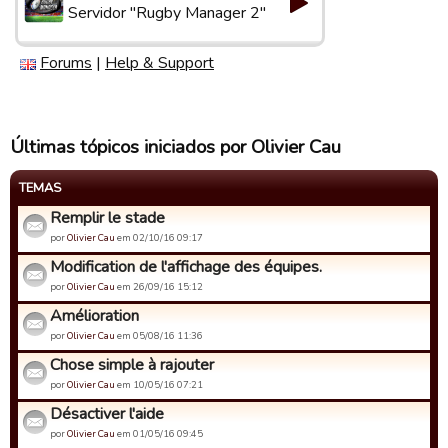
Servidor "Rugby Manager 2"
Forums
|
Help & Support
Últimas tópicos iniciados por Olivier Cau
TEMAS
Remplir le stade
por
Olivier Cau
em 02/10/16 09:17
Modification de l'affichage des équipes.
por
Olivier Cau
em 26/09/16 15:12
Amélioration
por
Olivier Cau
em 05/08/16 11:36
Chose simple à rajouter
por
Olivier Cau
em 10/05/16 07:21
Désactiver l'aide
por
Olivier Cau
em 01/05/16 09:45