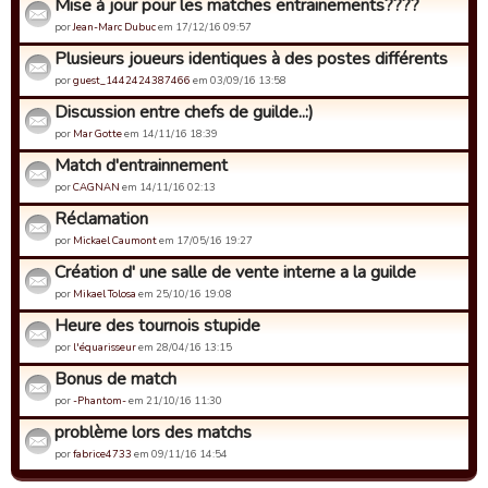
Mise à jour pour les matches entrainements????
por
Jean-Marc Dubuc
em 17/12/16 09:57
Plusieurs joueurs identiques à des postes différents
por
guest_1442424387466
em 03/09/16 13:58
Discussion entre chefs de guilde..:)
por
Mar Gotte
em 14/11/16 18:39
Match d'entrainnement
por
CAGNAN
em 14/11/16 02:13
Réclamation
por
Mickael Caumont
em 17/05/16 19:27
Création d' une salle de vente interne a la guilde
por
Mikael Tolosa
em 25/10/16 19:08
Heure des tournois stupide
por
l'équarisseur
em 28/04/16 13:15
Bonus de match
por
-Phantom-
em 21/10/16 11:30
problème lors des matchs
por
fabrice4733
em 09/11/16 14:54