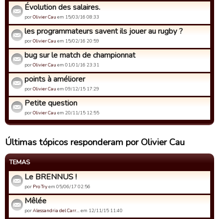
Évolution des salaires.
por
Olivier Cau
em 15/03/16 08:33
les programmateurs savent ils jouer au rugby ?
por
Olivier Cau
em 15/02/16 20:59
bug sur le match de championnat
por
Olivier Cau
em 01/01/16 23:31
points à améliorer
por
Olivier Cau
em 09/12/15 17:29
Petite question
por
Olivier Cau
em 20/11/15 12:55
Últimas tópicos responderam por Olivier Cau
TEMAS
Le BRENNUS !
por
Pro Try
em 05/06/17 02:56
Mêlée
por
Alessandria del Carr…
em 12/11/15 11:40