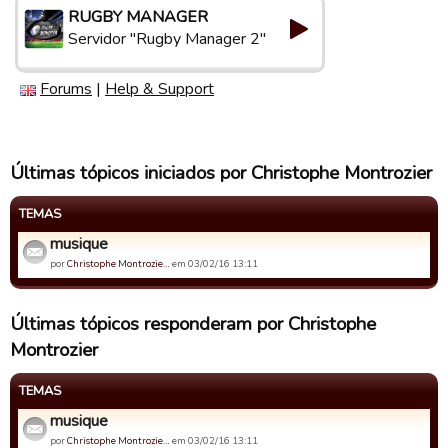
RUGBY MANAGER
Servidor "Rugby Manager 2"
Forums
|
Help & Support
Últimas tópicos iniciados por Christophe Montrozier
TEMAS
musique
por
Christophe Montrozie…
em 03/02/16 13:11
Últimas tópicos responderam por Christophe
Montrozier
TEMAS
musique
por
Christophe Montrozie…
em 03/02/16 13:11