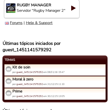
RUGBY MANAGER
Servidor "Rugby Manager 2"
Forums
|
Help & Support
Últimas tópicos iniciados por
guest_1451141579292
TEMAS
Kit de soin
por
guest_1451141579292
em 08/01/16 19:47
Moral à zero
por
guest_1451141579292
em 31/12/15 11:10
Prime
por
guest_1451141579292
em 30/12/15 13:05