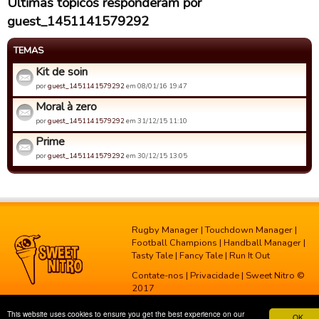
Últimas tópicos responderam por
guest_1451141579292
TEMAS
Kit de soin
por
guest_1451141579292
em 08/01/16 19:47
Moral à zero
por
guest_1451141579292
em 31/12/15 11:10
Prime
por
guest_1451141579292
em 30/12/15 13:05
Rugby Manager
|
Touchdown Manager
|
Football Champions
|
Handball Manager
|
Tasty Tale
|
Fancy Tale
|
Run It Out
Contate-nos
|
Privacidade
| Sweet Nitro ©
2017
This website uses cookies to ensure you get the best experience on our
OK