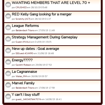
WANTING MEMBERS THAT ARE LEVEL 70 +
por
CRUSHED
em 28/10/19 05:48
RED Kelly Gang looking for a merger
por
Scratchy (ACT)
em 28/10/19 01:37
League Reforms
por
Balderdash Titans
em 27/09/19 11:48
Strategy Management During Gameplay
por
Guest AYV4LA
em 01/09/19 15:05
New up dates : Goal average
por
SSGuest 4C4KR0
em 31/08/19 16:48
Energy?????
por
Gareth Robson
em 29/08/19 07:53
La Cagnannaise
por
Wales_RM
em 26/08/19 09:57
Marvel Family
por
Balderdash Titans
em 17/08/19 17:59
Y can't I buy stuff
por
guest_1463405447074
em 14/08/19 16:41