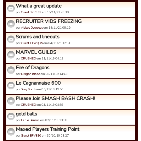
What a great update
por
Guest 9289Z3
em 15/11/21 20:30
RECRUITER VIDS FREEZING
por
Abbey Overseas
em 14/11/21 08:15
Scrums and lineouts
por
Guest ETWQD5
em 04/11/21 12:34
MARVEL GUILDS
por
CRUSHED
em 11/11/19 04:18
Fire of Dragons
por
Dragon blade
em 08/11/19 14:48
Le Cagnannaise 600
por
Tony Stank
em 05/11/19 19:50
Please Join SMASH BASH CRASH!
por
CRUSHED
em 04/11/19 04:59
gold balls
por
Fanie Benson
em 02/11/19 13:38
Maxed Players Training Point
por
Guest BFV8S0
em 30/10/19 03:27