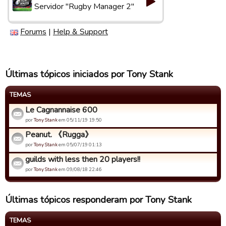
Servidor "Rugby Manager 2"
Forums
|
Help & Support
Últimas tópicos iniciados por Tony Stank
TEMAS
Le Cagnannaise 600
por
Tony Stank
em 05/11/19 19:50
Peanut. 《Rugga》
por
Tony Stank
em 05/07/19 01:13
guilds with less then 20 players!!
por
Tony Stank
em 09/08/18 22:46
Últimas tópicos responderam por Tony Stank
TEMAS