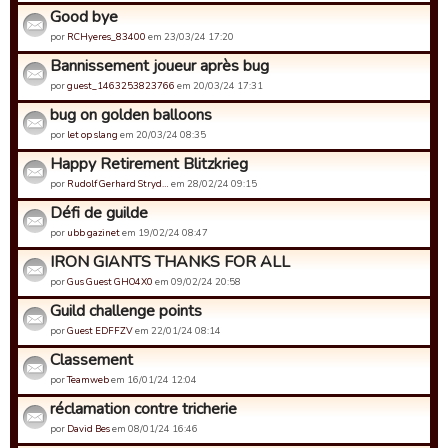
Good bye
por
RCHyeres_83400
em 23/03/24 17:20
Bannissement joueur après bug
por
guest_1463253823766
em 20/03/24 17:31
bug on golden balloons
por
let op slang
em 20/03/24 08:35
Happy Retirement Blitzkrieg
por
Rudolf Gerhard Stryd…
em 28/02/24 09:15
Défi de guilde
por
ubb gazinet
em 19/02/24 08:47
IRON GIANTS THANKS FOR ALL
por
Gus Guest GHO4X0
em 09/02/24 20:58
Guild challenge points
por
Guest EDFFZV
em 22/01/24 08:14
Classement
por
Teamweb
em 16/01/24 12:04
réclamation contre tricherie
por
David Bes
em 08/01/24 16:46