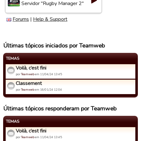
Servidor "Rugby Manager 2"
Forums
|
Help & Support
Últimas tópicos iniciados por Teamweb
TEMAS
Voilà, c’est fini
por
Teamweb
em 11/04/24 13:45
Classement
por
Teamweb
em 16/01/24 12:04
Últimas tópicos responderam por Teamweb
TEMAS
Voilà, c’est fini
por
Teamweb
em 11/04/24 13:45