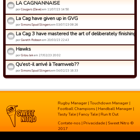
LA CAGNANNAISE
por
Cougars (Dave)
em 11/07/23 14:50
La Cag have given up in GVG
por
Simons Spud Slingers
em 03/07/23 08:26
La Cag 3 have mastered the art of deliberately finishing bo
por
Gareth Robson
em 20/03/23 22:43
Hawks
por
Gilou Jak
em 27/02/23 20:02
Qu'est-il arrivé à Teamweb??
por
Simons Spud Slingers
em 04/02/23 16:33
Rugby Manager
|
Touchdown Manager
|
Football Champions
|
Handball Manager
|
Tasty Tale
|
Fancy Tale
|
Run It Out
Contate-nos
|
Privacidade
| Sweet Nitro ©
2017