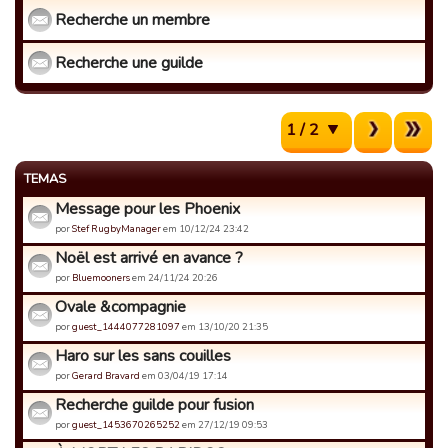
Recherche un membre
Recherche une guilde
1 / 2
TEMAS
Message pour les Phoenix
por
Stef RugbyManager
em 10/12/24 23:42
Noël est arrivé en avance ?
por
Bluemooners
em 24/11/24 20:26
Ovale &compagnie
por
guest_1444077281097
em 13/10/20 21:35
Haro sur les sans couilles
por
Gerard Bravard
em 03/04/19 17:14
Recherche guilde pour fusion
por
guest_1453670265252
em 27/12/19 09:53