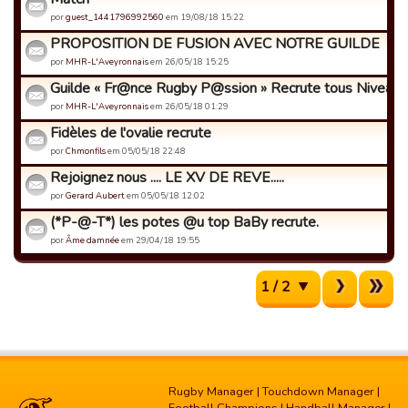
por
guest_1441796992560
em 19/08/18 15:22
PROPOSITION DE FUSION AVEC NOTRE GUILDE
por
MHR-L'Aveyronnais
em 26/05/18 15:25
Guilde « Fr@nce Rugby P@ssion » Recrute tous Niveaux
por
MHR-L'Aveyronnais
em 26/05/18 01:29
Fidèles de l'ovalie recrute
por
Chmonfils
em 05/05/18 22:48
Rejoignez nous .... LE XV DE REVE.....
por
Gerard Aubert
em 05/05/18 12:02
(*P-@-T*) les potes @u top BaBy recrute.
por
Âme damnée
em 29/04/18 19:55
1 / 2
Rugby Manager
|
Touchdown Manager
|