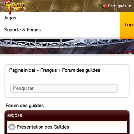
Português
Jogos
Logi
Suporte & Fóruns
Página inicial
Français
Forum des guildes
Forum des guildes
SEÇÕES
Présentation des Guildes