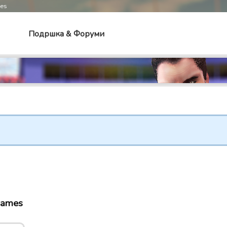
mes
Подршка & Форуми
 games