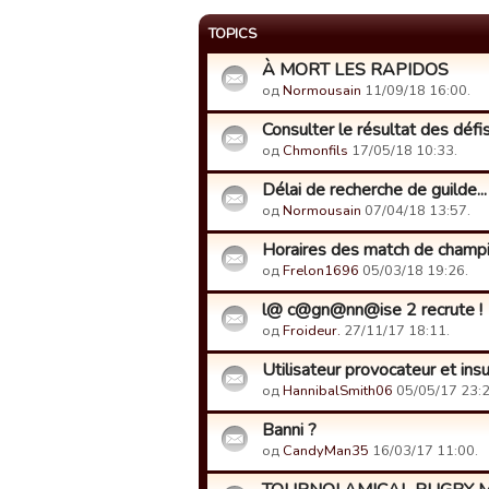
TOPICS
À MORT LES RAPIDOS
од
Normousain
11/09/18 16:00.
Consulter le résultat des défis
од
Chmonfils
17/05/18 10:33.
Délai de recherche de guilde...
од
Normousain
07/04/18 13:57.
Horaires des match de champ
од
Frelon1696
05/03/18 19:26.
l@ c@gn@nn@ise 2 recrute !
од
Froideur.
27/11/17 18:11.
Utilisateur provocateur et insu
од
HannibalSmith06
05/05/17 23:2
Banni ?
од
CandyMan35
16/03/17 11:00.