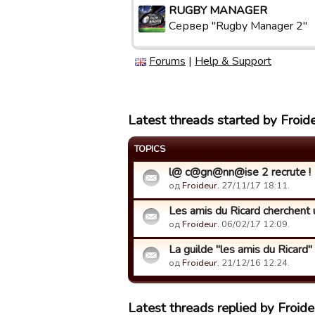
RUGBY MANAGER
Сервер "Rugby Manager 2"
Forums
|
Help & Support
Latest threads started by Froide
TOPICS
l@ c@gn@nn@ise 2 recrute !
од
Froideur.
27/11/17 18:11.
Les amis du Ricard cherchen
од
Froideur.
06/02/17 12:09.
La guilde "les amis du Ricard"
од
Froideur.
21/12/16 12:24.
Latest threads replied by Froide