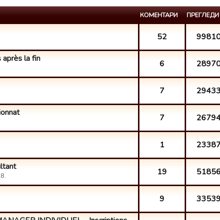
КОМЕНТАРИ
ПРЕГЛЕДИ
52
9981
 après la fin
6
2897
7
2943
ionnat
7
2679
1
2338
ltant
19
5185
8.
9
3353