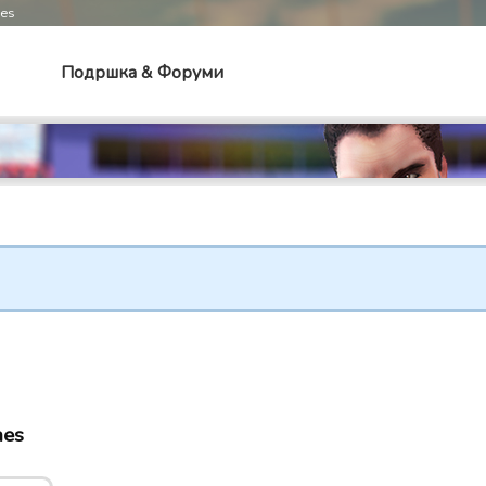
mes
Подршка & Форуми
mes