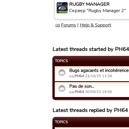
RUGBY MANAGER
Сервер "Rugby Manager 2"
Forums
|
Help & Support
Latest threads started by PH64
TOPICS
Bugs agacants et incohérences
од
PH64
31/10/15 13:34.
Pas de son...
од
PH64
30/09/15 19:00.
Latest threads replied by PH64
TOPICS