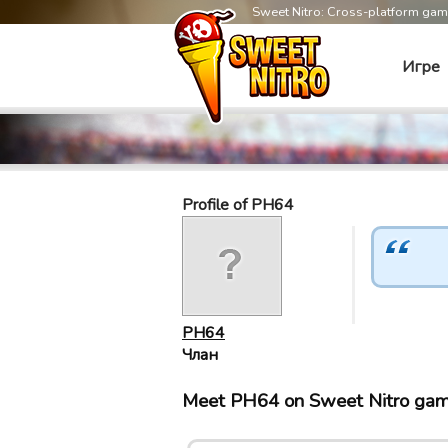
Sweet Nitro: Cross-platform ga
Игре
Profile of PH64
PH64
Члан
Meet PH64 on Sweet Nitro ga