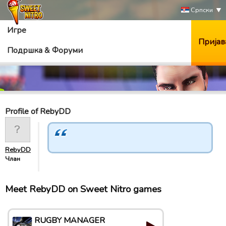
Српски
Игре
Пријав
Подршка & Форуми
Profile of RebyDD
RebyDD
Члан
Meet RebyDD on Sweet Nitro games
RUGBY MANAGER