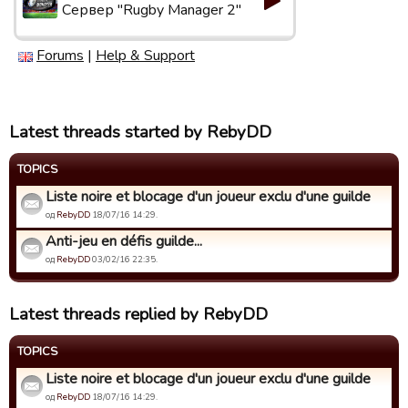
Сервер "Rugby Manager 2"
Forums
|
Help & Support
Latest threads started by RebyDD
TOPICS
Liste noire et blocage d'un joueur exclu d'une guilde
од
RebyDD
18/07/16 14:29.
Anti-jeu en défis guilde...
од
RebyDD
03/02/16 22:35.
Latest threads replied by RebyDD
TOPICS
Liste noire et blocage d'un joueur exclu d'une guilde
од
RebyDD
18/07/16 14:29.