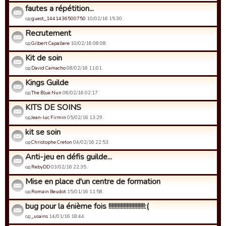
fautes a répétition...
од
guest_1441436500750
10/02/16 15:30.
Recrutement
од
Gilbert Capallere
10/02/16 08:08.
Kit de soin
од
David Camacho
08/02/16 11:01.
Kings Guilde
од
The Blue Nun
06/02/16 02:17.
KITS DE SOINS
од
Jean-luc Firmin
05/02/16 13:29.
kit se soin
од
Christophe Creton
04/02/16 22:53.
Anti-jeu en défis guilde...
од
RebyDD
03/02/16 22:35.
Mise en place d'un centre de formation
од
Romain Beudot
15/01/16 11:58.
bug pour la énième fois !!!!!!!!!!!!!!!!!!!!!!!!:(
од
_usains
14/01/16 18:44.