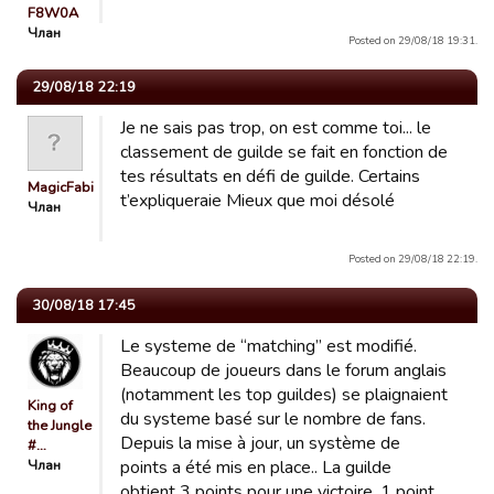
F8W0A
Члан
Posted on 29/08/18 19:31.
29/08/18 22:19
Je ne sais pas trop, on est comme toi... le
classement de guilde se fait en fonction de
tes résultats en défi de guilde. Certains
MagicFabienPelous
t’expliqueraie Mieux que moi désolé
Члан
Posted on 29/08/18 22:19.
30/08/18 17:45
Le systeme de “matching” est modifié.
Beaucoup de joueurs dans le forum anglais
(notamment les top guildes) se plaignaient
King of
du systeme basé sur le nombre de fans.
the Jungle
Depuis la mise à jour, un système de
#…
Члан
points a été mis en place.. La guilde
obtient 3 points pour une victoire, 1 point