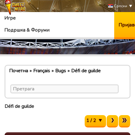
Српски
Игре
Пријав
Подршка & Форуми
Почетна
Français
Bugs
Défi de guilde
Défi de guilde
1 / 2