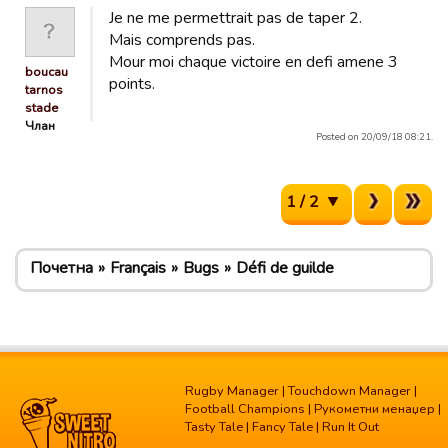
Je ne me permettrait pas de taper 2.
Mais comprends pas.
Mour moi chaque victoire en defi amene 3
boucau
points.
tarnos
stade
Члан
Posted on 20/09/18 08:21.
1 / 2
Почетна
Français
Bugs
Défi de guilde
Rugby Manager
|
Touchdown Manager
|
Football Champions
|
Рукометни менаџер
|
Tasty Tale
|
Fancy Tale
|
Run It Out