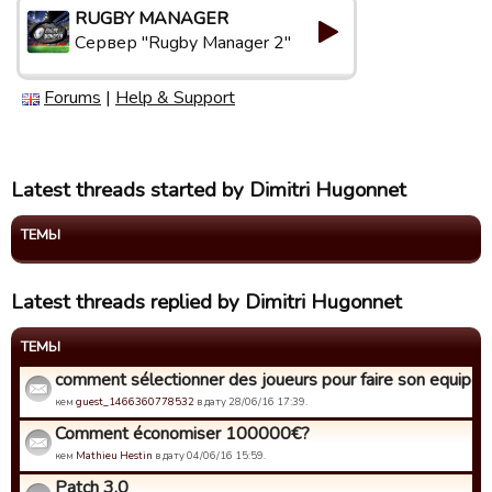
RUGBY MANAGER
Сервер "Rugby Manager 2"
Forums
|
Help & Support
Latest threads started by Dimitri Hugonnet
ТЕМЫ
Latest threads replied by Dimitri Hugonnet
ТЕМЫ
comment sélectionner des joueurs pour faire son equipe
кем
guest_1466360778532
в дату 28/06/16 17:39.
Comment économiser 100000€?
кем
Mathieu Hestin
в дату 04/06/16 15:59.
Patch 3.0