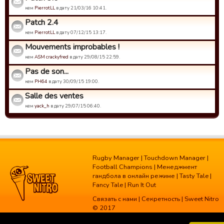
кем
PierrotLL
в дату 21/03/16 10:41.
Patch 2.4
кем
PierrotLL
в дату 07/12/15 13:17.
Mouvements improbables !
кем
ASM crackyfred
в дату 29/08/15 22:59.
Pas de son...
кем
PH64
в дату 30/09/15 19:00.
Salle des ventes
кем
yack_h
в дату 29/07/15 06:40.
Rugby Manager
|
Touchdown Manager
|
Football Champions
|
Менеджмент
гандбола в онлайн режиме
|
Tasty Tale
|
Fancy Tale
|
Run It Out
Связать с нами
|
Секретность
| Sweet Nitro
© 2017