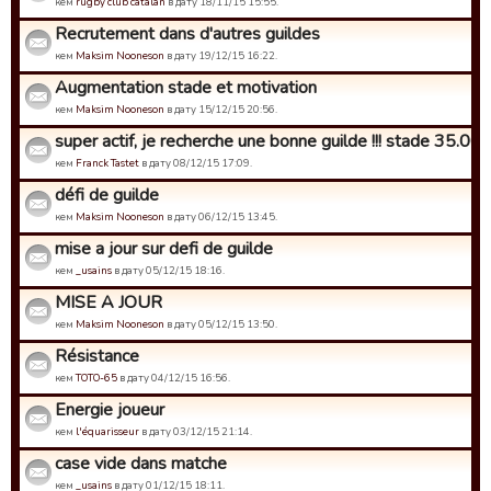
кем
rugby club catalan
в дату 18/11/15 15:55.
Recrutement dans d'autres guildes
кем
Maksim Nooneson
в дату 19/12/15 16:22.
Augmentation stade et motivation
кем
Maksim Nooneson
в дату 15/12/15 20:56.
super actif, je recherche une bonne guilde !!! stade 35.000 
кем
Franck Tastet
в дату 08/12/15 17:09.
défi de guilde
кем
Maksim Nooneson
в дату 06/12/15 13:45.
mise a jour sur defi de guilde
кем
_usains
в дату 05/12/15 18:16.
MISE A JOUR
кем
Maksim Nooneson
в дату 05/12/15 13:50.
Résistance
кем
TOTO-65
в дату 04/12/15 16:56.
Energie joueur
кем
l'équarisseur
в дату 03/12/15 21:14.
case vide dans matche
кем
_usains
в дату 01/12/15 18:11.