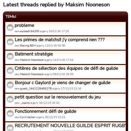
Latest threads replied by Maksim Nooneson
ТЕМЫ
probleme
кем
euskadi 64200
в дату 14/02/16 17:20.
Les primes de matchs!! j'y comprend rien ???
кем
Racing BZH
в дату 13/01/16 00:58.
Batiment stratégie
кем
Maksim Nooneson
в дату 14/01/16 17:44.
Critères de sélection des équipes de défi de guilde
кем
Maksim Nooneson
в дату 08/01/16 18:39.
Bonjour c Gaylord je viens de changer de guilde
кем
guest_1442228466278
в дату 27/12/15 23:16.
petit question sur le renouvelement du jeu
кем
_usains
в дату 16/12/15 16:16.
Fonctionnement défi de guilde
кем
Cyril Vacher
в дату 26/12/15 12:33.
RECRUTEMENT NOUVELLE GUILDE ESPRIT RUGBY 