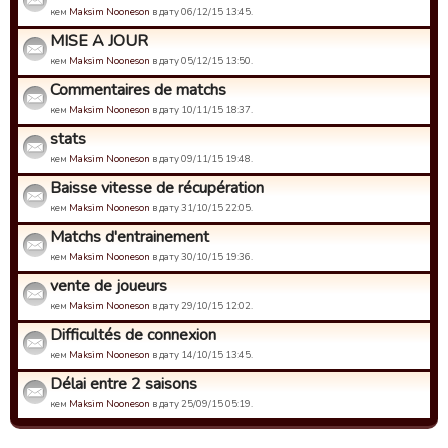
кем
Maksim Nooneson
в дату 06/12/15 13:45.
MISE A JOUR
кем
Maksim Nooneson
в дату 05/12/15 13:50.
Commentaires de matchs
кем
Maksim Nooneson
в дату 10/11/15 18:37.
stats
кем
Maksim Nooneson
в дату 09/11/15 19:48.
Baisse vitesse de récupération
кем
Maksim Nooneson
в дату 31/10/15 22:05.
Matchs d'entrainement
кем
Maksim Nooneson
в дату 30/10/15 19:36.
vente de joueurs
кем
Maksim Nooneson
в дату 29/10/15 12:02.
Difficultés de connexion
кем
Maksim Nooneson
в дату 14/10/15 13:45.
Délai entre 2 saisons
кем
Maksim Nooneson
в дату 25/09/15 05:19.