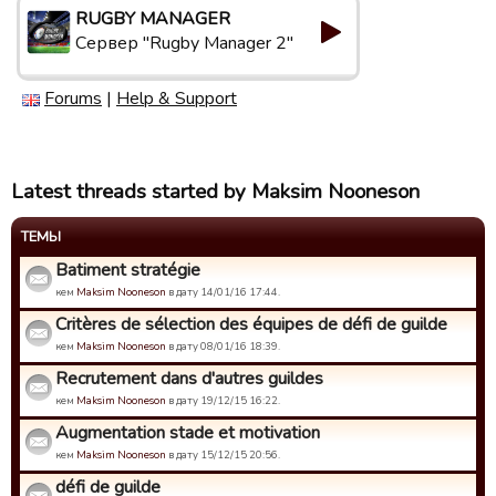
RUGBY MANAGER
Сервер "Rugby Manager 2"
Forums
|
Help & Support
Latest threads started by Maksim Nooneson
ТЕМЫ
Batiment stratégie
кем
Maksim Nooneson
в дату 14/01/16 17:44.
Critères de sélection des équipes de défi de guilde
кем
Maksim Nooneson
в дату 08/01/16 18:39.
Recrutement dans d'autres guildes
кем
Maksim Nooneson
в дату 19/12/15 16:22.
Augmentation stade et motivation
кем
Maksim Nooneson
в дату 15/12/15 20:56.
défi de guilde