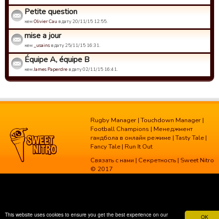
Petite question
кем
Olivier Cau
в дату 20/11/15 12:55.
mise a jour
кем
_usains
в дату 25/11/15 16:31.
Équipe A, équipe B
кем
James Paperdre
в дату 02/11/15 16:41.
Rugby Manager
|
Touchdown Manager
|
Football Champions
|
Менеджмент
гандбола в онлайн режиме
|
Tasty Tale
|
Fancy Tale
|
Run It Out
Связать с нами
|
Секретность
| Sweet Nitro
© 2017
This website uses cookies to ensure you get the best experience on our
OK