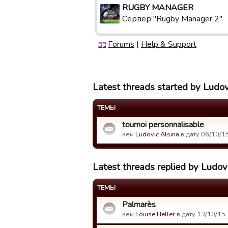
RUGBY MANAGER
Сервер "Rugby Manager 2"
Forums
|
Help & Support
Latest threads started by Ludov
ТЕМЫ
tournoi personnalisable
кем
Ludovic Alsina
в дату 06/10/15
Latest threads replied by Ludov
ТЕМЫ
Palmarès
кем
Louise Heller
в дату 13/10/15 