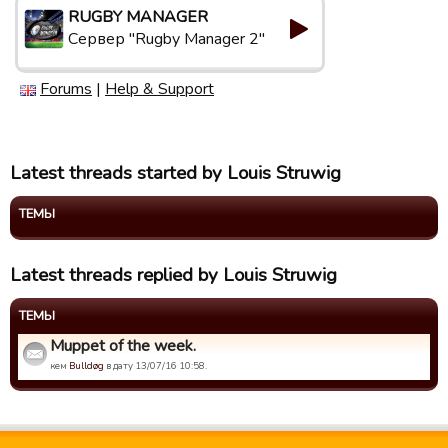
RUGBY MANAGER
Сервер "Rugby Manager 2"
Forums
|
Help & Support
Latest threads started by Louis Struwig
ТЕМЫ
Latest threads replied by Louis Struwig
ТЕМЫ
Muppet of the week.
кем
Bulldøg
в дату 13/07/16 10:58.