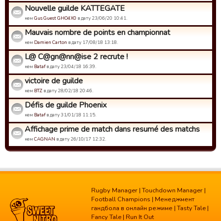
Nouvelle guilde KATTEGATE
кем
Gus Guest GHO4X0
в дату 23/06/20 10:41.
Mauvais nombre de points en championnat
кем
Damien Carton
в дату 17/08/18 13:18.
L@ C@gn@nn@ise 2 recrute !
кем
Bataf
в дату 23/04/18 16:39.
victoire de guilde
кем
BTZ
в дату 28/02/18 20:46.
Défis de guilde Phoenix
кем
Bataf
в дату 31/01/18 11:15.
Affichage prime de match dans resumé des matchs
кем
CAGNAN
в дату 26/10/17 12:32.
Rugby Manager
|
Touchdown Manager
|
Football Champions
|
Менеджмент
гандбола в онлайн режиме
|
Tasty Tale
|
Fancy Tale
|
Run It Out