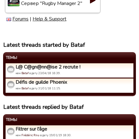
Сервер "Rugby Manager 2"
Forums
|
Help & Support
Latest threads started by Bataf
ТЕМЫ
L@ C@gn@nn@ise 2 recrute !
кем
Bataf
в дату 23/04/18 16:39.
Défis de guilde Phoenix
кем
Bataf
в дату 31/01/18 11:15.
Latest threads replied by Bataf
ТЕМЫ
Filtrer sur l'âge
кем
Frédéric Rnu
в дату 19/01/19 18:30.