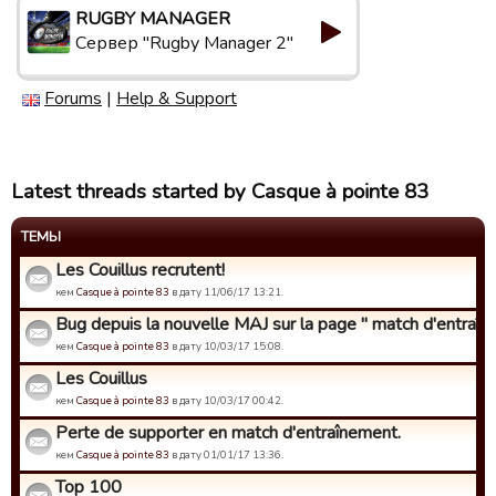
RUGBY MANAGER
Сервер "Rugby Manager 2"
Forums
|
Help & Support
Latest threads started by Casque à pointe 83
ТЕМЫ
Les Couillus recrutent!
кем
Casque à pointe 83
в дату 11/06/17 13:21.
Bug depuis la nouvelle MAJ sur la page " match d'entraîne
кем
Casque à pointe 83
в дату 10/03/17 15:08.
Les Couillus
кем
Casque à pointe 83
в дату 10/03/17 00:42.
Perte de supporter en match d'entraînement.
кем
Casque à pointe 83
в дату 01/01/17 13:36.
Top 100