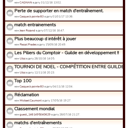
кем
CAGNAN
в дату 31/12/16 13:02.
Perte de supporter en match d'entraînement.
кем
Casque à pointe 83
в дату 01/01/17 13:36.
match entrainements
кем
Jean Rozand
в дату 07/12/16 16:47.
Plus beaucoup d intérêt à jouer
кем
Pascal Prades
в дату 15/09/16 20:49.
Les Piliers du Comptoir - Guilde en développement !!
кем
Uloz
в дату 28/10/16 14:05.
TOURNOI DE NOEL - COMPÉTITION ENTRE GUILDES
кем
Uloz
в дату 12/11/16 20:23.
Top 100
кем
Casque à pointe 83
в дату 04/11/16 12:04.
Réclamation
кем
Mickael Caumont
в дату 17/05/16 19:27.
Classement mondial
кем
guest_1461495040629
в дату 28/07/16 21:27.
matchs d'entraînements