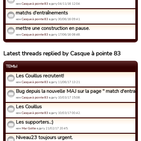
кем
Casque à pointe 83
в дату 04/11/16 12:04.
matchs d'entraînements
кем
Casque à pointe 83
в дату 30/06/16 09:41.
mettre une construction en pause.
кем
Casque à pointe 83
в дату 17/06/16 08:48.
Latest threads replied by Casque à pointe 83
ТЕМЫ
Les Couillus recrutent!
кем
Casque à pointe 83
в дату 11/06/17 13:21.
Bug depuis la nouvelle MAJ sur la page " match d'entraîne
кем
Casque à pointe 83
в дату 10/03/17 15:08.
Les Couillus
кем
Casque à pointe 83
в дату 10/03/17 00:42.
Les supporters..:)
кем
Mar Gotte
в дату 21/02/17 20:45.
Niveau23 toujours urgent.