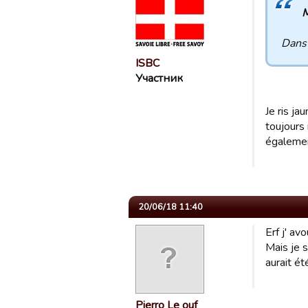
M
Dans 
ISBC
Участник
Je ris ja
toujours 
également
20/06/18 11:40
Erf j' avo
Mais je 
aurait ét
Pierro Le ouf