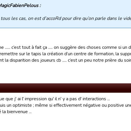
agicFabienPelous :
tous les cas, on est d’accoRd pour dire qu’on parle dans le vide
une ...... c’est tout à fait ça ..... on suggère des choses comme si un 
remettre sur le tapis la création d’un centre de formation, la supp
 la disparition des joueurs cb ..... c’est un peu notre prière du soir .
ue que j' ai l' impression qu' il n' y a pas d' interactions ...
suis un optimiste ; même si effectivement négative ou positive un
é la bienvenue ...