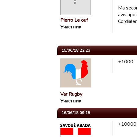
Ma secon
avis appo
Pierro Le ouf
Cordiale
Участник
15/06/18 22:23
+1000
Var Rugby
Участник
16/06/18 09:15
+10000