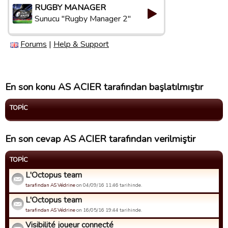
RUGBY MANAGER
Sunucu "Rugby Manager 2"
Forums
|
Help & Support
En son konu AS ACIER tarafından başlatılmıştır
TOPIC
En son cevap AS ACIER tarafından verilmiştir
TOPIC
L'Octopus team
tarafindan AS Védrine
on 04/09/16 11:46 tarihinde.
L'Octopus team
tarafindan AS Védrine
on 16/05/16 19:44 tarihinde.
Visibilité joueur connecté