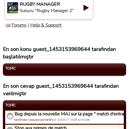
RUGBY MANAGER
Sunucu "Rugby Manager 2"
Forums
|
Help & Support
En son konu guest_1453153969644 tarafından
başlatılmıştır
TOPIC
En son cevap guest_1453153969644 tarafından
verilmiştir
TOPIC
Bug depuis la nouvelle MAJ sur la page " match d'entraîne
tarafindan Casque à pointe 83
on 10/03/17 15:08 tarihinde.
Stop aux primes de match...