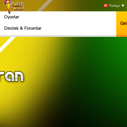
Türkçe
Oyunlar
Giri
Destek & Forumlar