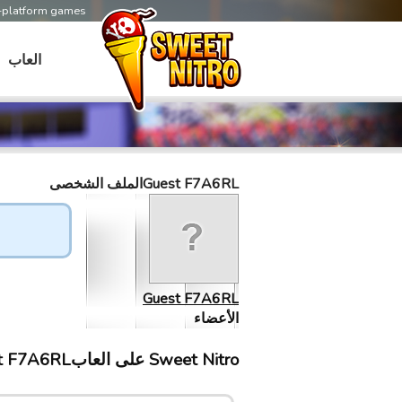
s-platform games
العاب
Guest F7A6RLالملف الشخصى
Guest F7A6RL
الأعضاء
Sweet Nitro علی العابGuest F7A6RL إلتقى ب