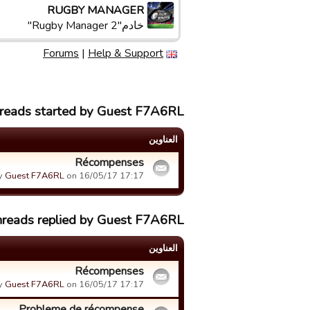
RUGBY MANAGER
خادم"Rugby Manager 2"
Forums
|
Help & Support
hreads started by Guest F7A6RL
العناوین
Récompenses
y
Guest F7A6RL
on 16/05/17 17:17.
hreads replied by Guest F7A6RL
العناوین
Récompenses
y
Guest F7A6RL
on 16/05/17 17:17.
Probleme de récompense