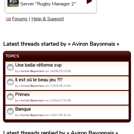
Server "Rugby Manager 2"
Forums
|
Help & Support
Latest threads started by « Aviron Bayonnais »
TOPICS
Une belle réforme svp
by
« Aviron Bayonnais »
on 14/08/25 23:06.
Il est où le beau jeu ?!?
by
« Aviron Bayonnais »
on 27/05/18 23:00.
Primes
by
« Aviron Bayonnais »
on 22/04/17 23:59.
Banque
by
« Aviron Bayonnais »
on 13/07/16 10:23.
Latest threads replied by « Aviron Bayonnais »