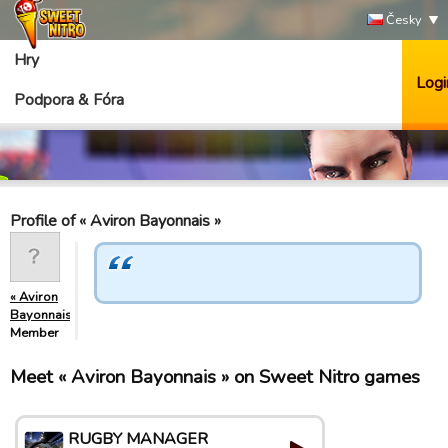
Česky
Hry
Logi
Podpora & Fóra
Profile of « Aviron Bayonnais »
« Aviron
Bayonnais »
Member
Meet « Aviron Bayonnais » on Sweet Nitro games
RUGBY MANAGER