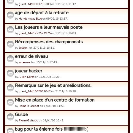
by
guest_1450901788303
on 13/02/16 11:12.
age de départ à la retraite
by
Hands Away Blue
on 09/06/16 13:17.
Les joueurs a leur mauvais poste
by
guest_1441222571975
on 19/03/16 16:03.
Récompenses des championnats
by
Seldon-
on 27/01/16 16:11.
erreur de niveau
by
super-ced
on 15/01/16 12:43.
joueur hacker
by
Julien Doret
on 19/01/16 17:29.
Remarque sur le jeu et améliorations.
by
guest_1441555667042
on 21/01/16 16:28.
Mise en place d'un centre de formation
by
Romain Beudot
on 15/01/16 11:58.
Guilde
by
Pierre Guiraud
on 14/01/16 16:49.
bug pour la énième fois !!!!!!!!!!!!!!!!!!!!!!!!:(