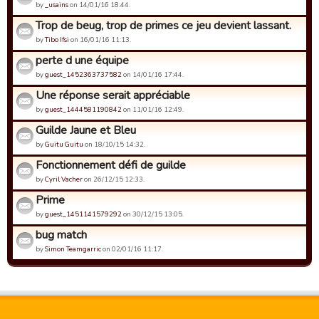
by
_usains
on 14/01/16 18:44.
Trop de beug, trop de primes ce jeu devient lassant.
by
Tibo Ifsi
on 16/01/16 11:13.
perte d une équipe
by
guest_1452363737582
on 14/01/16 17:44.
Une réponse serait appréciable
by
guest_1444581190842
on 11/01/16 12:49.
Guilde Jaune et Bleu
by
Guitu Guitu
on 18/10/15 14:32.
Fonctionnement défi de guilde
by
Cyril Vacher
on 26/12/15 12:33.
Prime
by
guest_1451141579292
on 30/12/15 13:05.
bug match
by
Simon Teamgarric
on 02/01/16 11:17.