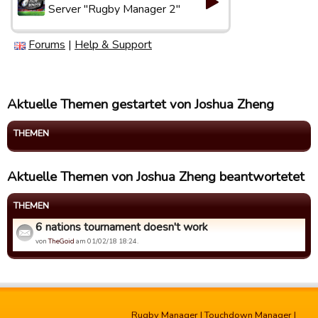
Server "Rugby Manager 2"
Forums
|
Help & Support
Aktuelle Themen gestartet von Joshua Zheng
THEMEN
Aktuelle Themen von Joshua Zheng beantwortetet
THEMEN
6 nations tournament doesn't work
von
TheGoid
am 01/02/18 18:24.
Rugby Manager
|
Touchdown Manager
|