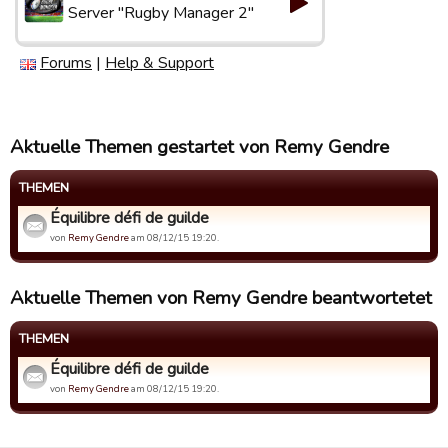
Server "Rugby Manager 2"
Forums
|
Help & Support
Aktuelle Themen gestartet von Remy Gendre
THEMEN
Équilibre défi de guilde
von
Remy Gendre
am 08/12/15 19:20.
Aktuelle Themen von Remy Gendre beantwortetet
THEMEN
Équilibre défi de guilde
von
Remy Gendre
am 08/12/15 19:20.