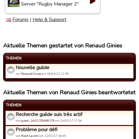
Server "Rugby Manager 2"
Forums
|
Help & Support
Aktuelle Themen gestartet von Renaud Ginies
THEMEN
Nouvelle guilde
von
Renaud Ginies
am 16/03/17 21:55.
Aktuelle Themen von Renaud Ginies beantwortetet
THEMEN
Recherche guilde suis très actif
von
guest_1442228466278
am 24/03/17 17:54.
Problème pour défi
von
Raph Lauren
am 22/02/17 16:49.