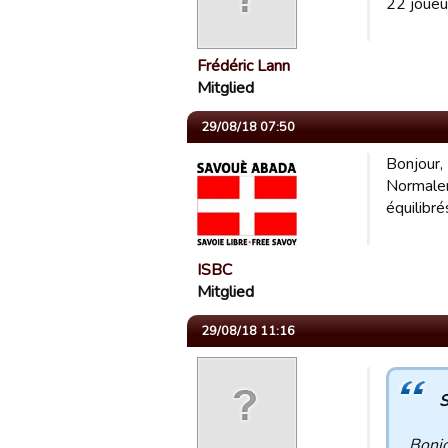
22 joueur
Frédéric Lann
Mitglied
29/08/18 07:50
Bonjour,
Normalem
équilibré
ISBC
Mitglied
29/08/18 11:16
S
Bonjo