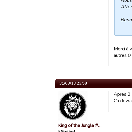
Nous
Atten
Bonne
Merci à v
autres 0 
31/08/18 23:58
Apres 2 
Ca devrai
King of the Jungle #…