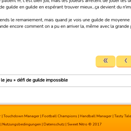
 patient !!!!, c'est bien joli, mais les joueurs arrêtent de jouer les
de guilde en guilde en espérant trouver mieux...ça devient du n'i
ends le remaniement, mais quand je vois une guilde de moyenne 
de encore comment on a pu en arriver la, même avec la grande ph
le jeu
défi de guilde impossible
r
|
Touchdown Manager
|
Football Champions
|
Handball Manager
|
Tasty Tal
|
Nutzungsbedingungen
|
Datenschutz
| Sweet Nitro © 2017