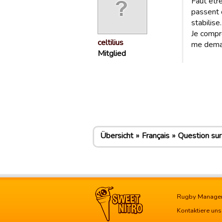
Faut être
passent 
stabilise.
Je compr
celtilius
me deman
Mitglied
Übersicht
Français
Question sur 
Rugby Manage
Kontaktiere uns