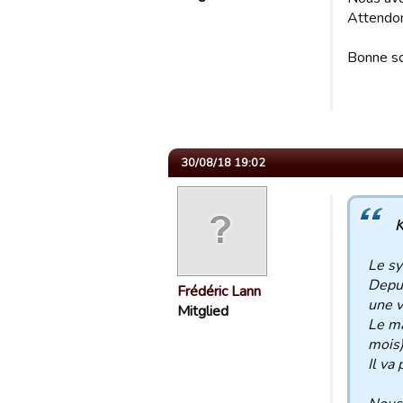
Attendon
Bonne so
30/08/18 19:02
K
Le sy
Depui
Frédéric Lann
une v
Mitglied
Le ma
mois)
Il va