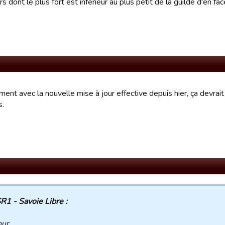
s dont le plus fort est inférieur au plus petit de la guilde d'en fac
ent avec la nouvelle mise à jour effective depuis hier, ça devrai
s.
R1 - Savoie Libre :
ur,