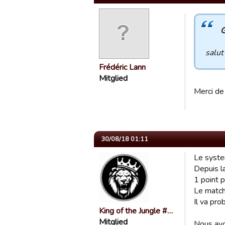
G
salut
Frédéric Lann
Mitglied
Merci de 
30/08/18 01:11
Le syste
Depuis la
1 point p
Le match
Il va pro
King of the Jungle #…
Mitglied
Nous avo