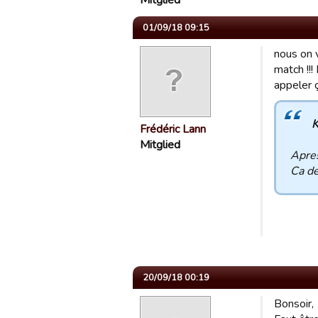
Mitglied
01/09/18 09:15
nous on 
match !!
appeler ç
K
Frédéric Lann
Mitglied
Apres
Ca de
20/09/18 00:19
Bonsoir,