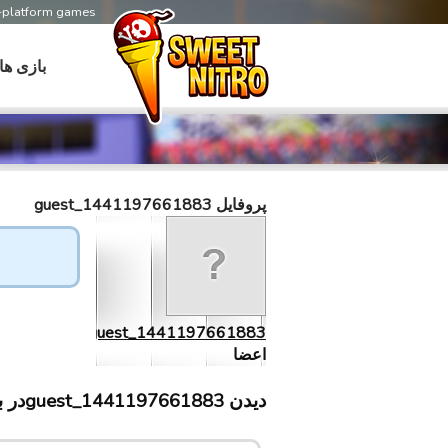
s-platform games
بازی ها
پروفایل guest_1441197661883
guest_1441197661883
اعضا
دیدن guest_1441197661883در بازی های سابلینت