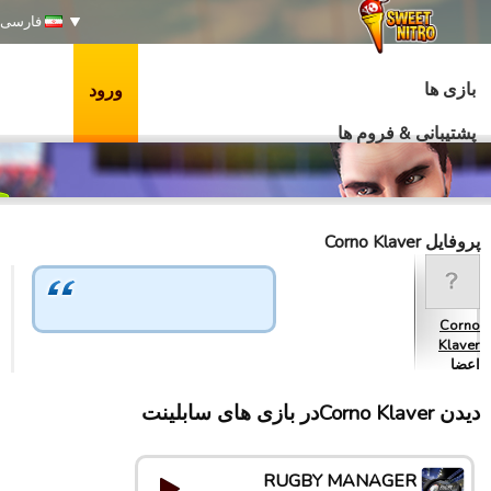
فارسی
بازی ها
ورود
پشتیبانی & فروم ها
پروفایل Corno Klaver
Corno
Klaver
اعضا
دیدن Corno Klaverدر بازی های سابلینت
RUGBY MANAGER