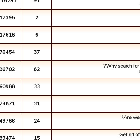
116291
91
17395
2
17618
6
76454
37
Why search for a
96702
62
60988
33
74871
31
Are we 
49786
24
Get rid 
39474
15