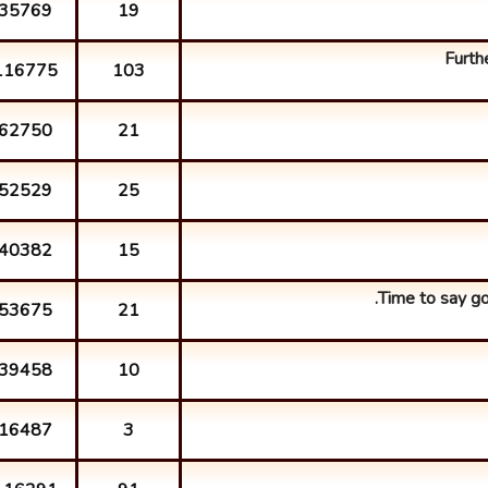
35769
19
Furth
116775
103
62750
21
52529
25
40382
15
Time to say g
53675
21
39458
10
16487
3