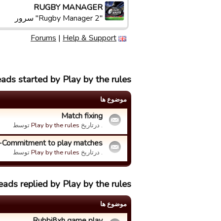
RUGBY MANAGER
"Rugby Manager 2" سرور
Forums
|
Help & Support
eads started by Play by the rules
موضوع ها
Match fixing
. درتاریخ
Play by the rules
توسط
Commitment to play matches
. درتاریخ
Play by the rules
توسط
eads replied by Play by the rules
موضوع ها
Rubbi8xh game play