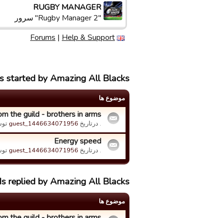
RUGBY MANAGER
"Rugby Manager 2" سرور
Forums
|
Help & Support
s started by Amazing All Blacks
موضوع ها
om the guild - brothers in arms
. درتاریخ
guest_1446634071956
تو
Energy speed
. درتاریخ
guest_1446634071956
تو
ds replied by Amazing All Blacks
موضوع ها
om the guild - brothers in arms