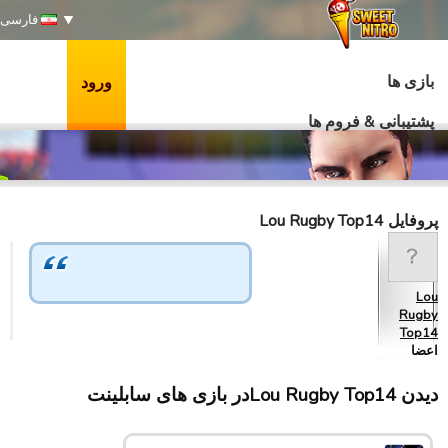
فارسی
بازی ها
ورود
پشتیبانی & فروم ها
پروفایل Lou Rugby Top14
Lou
Rugby
Top14
اعضا
دیدن Lou Rugby Top14در بازی های سابلینت