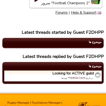
"Football Champions 2" سرور
Forums
|
Help & Support
Latest threads started by Guest F2DHPP
موضوع ها
Latest threads replied by Guest F2DHPP
موضوع ها
Looking for ACTIVE guild
. درتاریخ
NORDIC CELTS™
توسط
Rugby Manager
|
Touchdown Manager
|