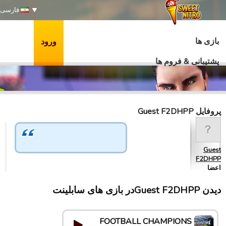
فارسی
بازی ها
ورود
پشتیبانی & فروم ها
پروفایل Guest F2DHPP
Guest
F2DHPP
اعضا
دیدن Guest F2DHPPدر بازی های سابلینت
FOOTBALL CHAMPIONS