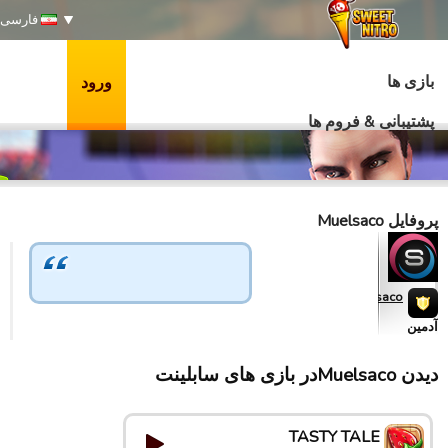
فارسی
بازی ها
ورود
پشتیبانی & فروم ها
پروفایل Muelsaco
Muelsaco
آدمین
دیدن Muelsacoدر بازی های سابلینت
TASTY TALE