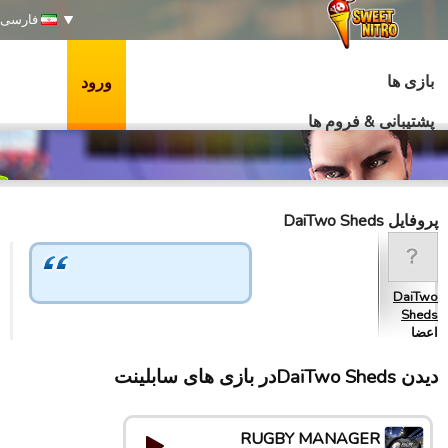
فارسی
بازی ها
ورود
پشتیبانی & فروم ها
پروفایل DaiTwo Sheds
DaiTwo
Sheds
اعضا
دیدن DaiTwo Shedsدر بازی های سابلینت
RUGBY MANAGER